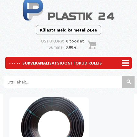
Külasta meid ka metall24.ee
OSTUKORV:
0 toodet
Summa:
0.00 €