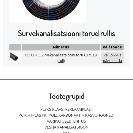
Survekanalisatsiooni torud rullis
Nimetus
Vali toode
PE100RC Survekanalisatsiooni toru 63 x 3,8
Vali pikkus
(rull)
näed hinda
Tootegrupid
PLEKSIKLAAS, REKLAAMPLAST
PC KIHTPLASTIK (POLÜKARBONAAT) – KASVUHOONED,
VARIKATUSED, EHITUS
VESI JA KANALISATSIOON