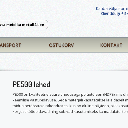
Kauba väljastami
Klienditugi +
sta meid ka metall24.ee
ANSPORT
OSTUKORV
KONTAKT
PE500 lehed
PE500 on kvaliteetne suure tihedusega polüetüleen (HDPE), mis üh
keemilise vastupidavuse. Seda materjali kasutatakse laialdaselt m
toiduainetööstuse rakendustes, kus on oluline hügieen, pikk kasut
kergesti töödeldavad ning sobivad kasutamiseks ka madalatel temp