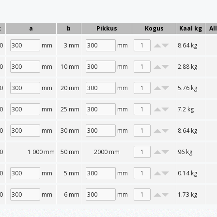
k
a
b
Pikkus
Kogus
Kaal kg
Al
0
mm
3 mm
mm
8.64
kg
0
mm
10 mm
mm
2.88
kg
0
mm
20 mm
mm
5.76
kg
0
mm
25 mm
mm
7.2
kg
0
mm
30 mm
mm
8.64
kg
0
1 000 mm
50 mm
2000 mm
96
kg
0
mm
5 mm
mm
0.14
kg
0
mm
6 mm
mm
1.73
kg