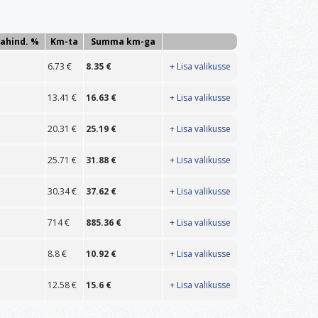
lahind. %
Km-ta
Summa km-ga
6.73
€
8.35
€
+ Lisa valikusse
13.41
€
16.63
€
+ Lisa valikusse
20.31
€
25.19
€
+ Lisa valikusse
25.71
€
31.88
€
+ Lisa valikusse
30.34
€
37.62
€
+ Lisa valikusse
714
€
885.36
€
+ Lisa valikusse
8.8
€
10.92
€
+ Lisa valikusse
12.58
€
15.6
€
+ Lisa valikusse