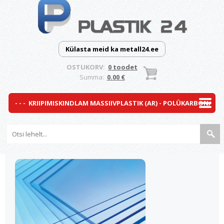
Külasta meid ka metall24.ee
OSTUKORV:
0 toodet
Summa:
0.00 €