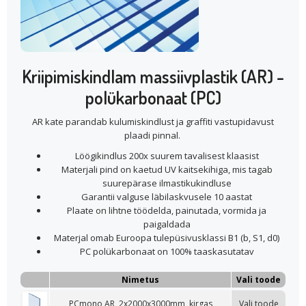
Kriipimiskindlam massiivplastik (AR) -
polükarbonaat (PC)
AR kate parandab kulumiskindlust ja graffiti vastupidavust
plaadi pinnal.
Löögikindlus 200x suurem tavalisest klaasist
Materjali pind on kaetud UV kaitsekihiga, mis tagab
suurepärase ilmastikukindluse
Garantii valguse läbilaskvusele 10 aastat
Plaate on lihtne töödelda, painutada, vormida ja
paigaldada
Materjal omab Euroopa tulepüsivusklassi B1 (b, S1, d0)
PC polükarbonaat on 100% taaskasutatav
Nimetus
Vali toode
PCmono AR, 2x2000x3000mm, kirgas
Vali toode