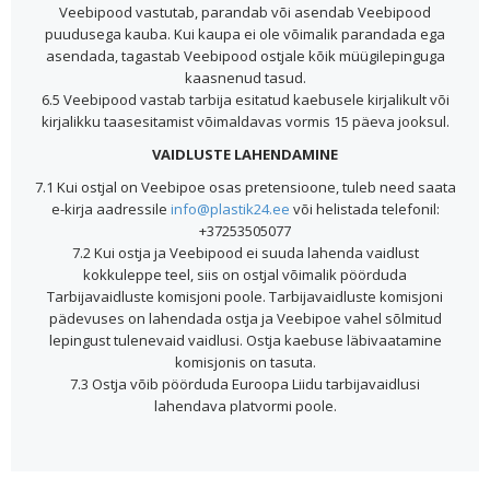
Veebipood vastutab, parandab või asendab Veebipood
puudusega kauba. Kui kaupa ei ole võimalik parandada ega
asendada, tagastab Veebipood ostjale kõik müügilepinguga
kaasnenud tasud.
6.5 Veebipood vastab tarbija esitatud kaebusele kirjalikult või
kirjalikku taasesitamist võimaldavas vormis 15 päeva jooksul.
VAIDLUSTE LAHENDAMINE
7.1 Kui ostjal on Veebipoe osas pretensioone, tuleb need saata
e-kirja aadressile
info@plastik24.ee
või helistada telefonil:
+37253505077
7.2 Kui ostja ja Veebipood ei suuda lahenda vaidlust
kokkuleppe teel, siis on ostjal võimalik pöörduda
Tarbijavaidluste komisjoni poole. Tarbijavaidluste komisjoni
pädevuses on lahendada ostja ja Veebipoe vahel sõlmitud
lepingust tulenevaid vaidlusi. Ostja kaebuse läbivaatamine
komisjonis on tasuta.
7.3 Ostja võib pöörduda Euroopa Liidu tarbijavaidlusi
lahendava platvormi poole.