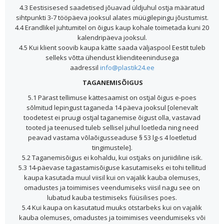
4.3 Eestisisesed saadetised jõuavad üldjuhul ostja määratud
sihtpunkti 3-7 tööpäeva jooksul alates müügilepingu jõustumist.
4.4 Erandlikel juhtumitel on õigus kaup kohale toimetada kuni 20
kalendripäeva jooksul.
4.5 Kui klient soovib kaupa kätte saada väljaspool Eestit tuleb
selleks võtta ühendust klienditeenindusega
aadressil
info@plastik24.ee
TAGANEMISÕIGUS
5.1 Pärast tellimuse kättesaamist on ostjal õigus e-poes
sõlmitud lepingust taganeda 14 päeva jooksul [olenevalt
toodetest ei pruugi ostjal taganemise õigust olla, vastavad
tooted ja teenused tuleb sellisel juhul loetleda ning need
peavad vastama võlaõigusseaduse § 53 lg-s 4 loetletud
tingimustele].
5.2 Taganemisõigus ei kohaldu, kui ostjaks on juriidiline isik.
5.3 14-päevase tagastamisõiguse kasutamiseks ei tohi tellitud
kaupa kasutada muul viisil kui on vajalik kauba olemuses,
omadustes ja toimimises veendumiseks viisil nagu see on
lubatud kauba testimiseks füüsilises poes.
5.4 Kui kaupa on kasutatud muuks otstarbeks kui on vajalik
kauba olemuses, omadustes ja toimimises veendumiseks või