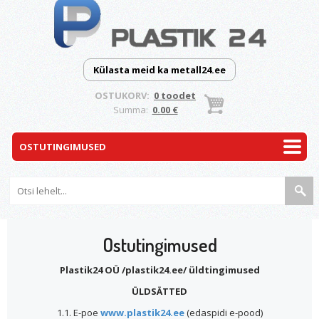
Külasta meid ka metall24.ee
OSTUKORV:
0 toodet
Summa:
0.00 €
Ostutingimused
Plastik24 OÜ /plastik24.ee/ üldtingimused
ÜLDSÄTTED
1.1. E-poe
www.plastik24.ee
(edaspidi e-pood)