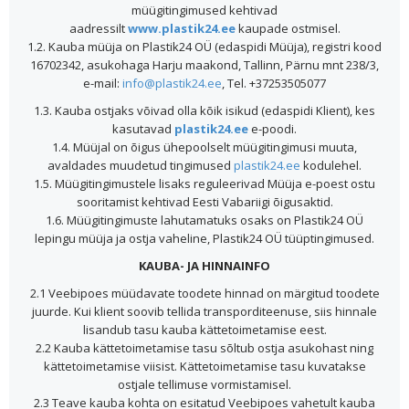
müügitingimused kehtivad
aadressilt
www.plastik24.ee
kaupade ostmisel.
1.2. Kauba müüja on Plastik24 OÜ (edaspidi Müüja), registri kood
16702342, asukohaga Harju maakond, Tallinn, Pärnu mnt 238/3,
e-mail:
info@plastik24.ee
, Tel. +37253505077
1.3. Kauba ostjaks võivad olla kõik isikud (edaspidi Klient), kes
kasutavad
plastik24.ee
e-poodi.
1.4. Müüjal on õigus ühepoolselt müügitingimusi muuta,
avaldades muudetud tingimused
plastik24.ee
kodulehel.
1.5. Müügitingimustele lisaks reguleerivad Müüja e-poest ostu
sooritamist kehtivad Eesti Vabariigi õigusaktid.
1.6. Müügitingimuste lahutamatuks osaks on Plastik24 OÜ
lepingu müüja ja ostja vaheline, Plastik24 OÜ tüüptingimused.
KAUBA- JA HINNAINFO
2.1 Veebipoes müüdavate toodete hinnad on märgitud toodete
juurde. Kui klient soovib tellida transporditeenuse, siis hinnale
lisandub tasu kauba kättetoimetamise eest.
2.2 Kauba kättetoimetamise tasu sõltub ostja asukohast ning
kättetoimetamise viisist. Kättetoimetamise tasu kuvatakse
ostjale tellimuse vormistamisel.
2.3 Teave kauba kohta on esitatud Veebipoes vahetult kauba