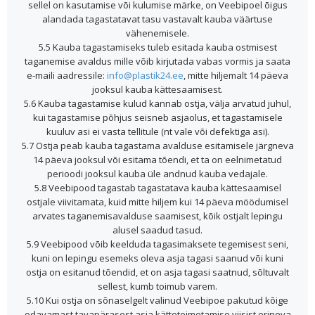
sellel on kasutamise või kulumise märke, on Veebipoel õigus
alandada tagastatavat tasu vastavalt kauba väärtuse
vähenemisele.
5.5 Kauba tagastamiseks tuleb esitada kauba ostmisest
taganemise avaldus mille võib kirjutada vabas vormis ja saata
e-maili aadressile:
info@plastik24.ee
, mitte hiljemalt 14 päeva
jooksul kauba kättesaamisest.
5.6 Kauba tagastamise kulud kannab ostja, välja arvatud juhul,
kui tagastamise põhjus seisneb asjaolus, et tagastamisele
kuuluv asi ei vasta tellitule (nt vale või defektiga asi).
5.7 Ostja peab kauba tagastama avalduse esitamisele järgneva
14 päeva jooksul või esitama tõendi, et ta on eelnimetatud
perioodi jooksul kauba üle andnud kauba vedajale.
5.8 Veebipood tagastab tagastatava kauba kättesaamisel
ostjale viivitamata, kuid mitte hiljem kui 14 päeva möödumisel
arvates taganemisavalduse saamisest, kõik ostjalt lepingu
alusel saadud tasud.
5.9 Veebipood võib keelduda tagasimaksete tegemisest seni,
kuni on lepingu esemeks oleva asja tagasi saanud või kuni
ostja on esitanud tõendid, et on asja tagasi saatnud, sõltuvalt
sellest, kumb toimub varem.
5.10 Kui ostja on sõnaselgelt valinud Veebipoe pakutud kõige
odavamast tavapärasest asja kättetoimetamise viisist erineva