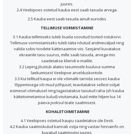
juures.
2.4 Veebipoes ostetud kauba eest saab tasuda arvega.
2.5 Kauba eest saab tasuda ainult eurodes
TELLIMUSE VORMISTAMINE
3.1 Kauba tellimiseks tuleb lisada soovitud tooted ostukorvi.
Tellimuse vormistamiseks tuleb täita nõutud andmeväljad ning
valida sobiv toodete kättesaamise viis. Seejärel kuvatakse
ekraanile tasu suurus, mille saab tasuda, arvega mis
saadetakse kliendi e-mailile.
3.2 Leping jõustub alates tasumisele kuuluva summa
laekumisest Veebipoe arvelduskontole.
3.3 Kui tellitud kaupa ei ole võimalik tarnida seoses kauba
lõppemisega või muul põhjusel, teavitatakse sellest ostjat
esimesel võimalusel ning tagastatakse tasutud raha (sh kauba
kättetoimetamise kulud) viivitamata, kuid mitte hiljem kui 14
päeva jooksul teate saatmisest.
KOHALETOIMETAMINE
4.1 Veebipoes ostetud kaupu saadetakse üle Eesti.
4.2 Kauba saatmiskulud kannab ostja ning vastav hinnainfo on
kuvatud saatmisviisi juures.