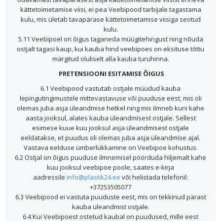
kättetoimetamise viisi, ei pea Veebipood tarbijale tagastama
kulu, mis ületab tavapärase kättetoimetamise viisiga seotud
kulu.
5.11 Veebipoel on õigus taganeda müügitehingust ning nõuda
ostjalt tagasi kaup, kui kauba hind veebipoes on eksituse tõttu
märgitud oluliselt alla kauba turuhinna.
PRETENSIOONI ESITAMISE ÕIGUS
6.1 Veebipood vastutab ostjale müüdud kauba
lepingutingimustele mittevastavuse või puuduse eest, mis oli
olemas juba asja üleandmise hetkel ning mis ilmneb kuni kahe
aasta jooksul, alates kauba üleandmisest ostjale. Sellest
esimese kuue kuu jooksul asja üleandmisest ostjale
eeldatakse, et puudus oli olemas juba asja üleandmise ajal.
Vastava eelduse ümberlükkamine on Veebipoe kohustus.
6.2 Ostjal on õigus puuduse ilmnemisel pöörduda hiljemalt kahe
kuu jooksul veebipoe poole, saates e-kirja
aadressile
info@plastik24.ee
või helistada telefonil:
+37253505077
6.3 Veebipood ei vastuta puuduste eest, mis on tekkinud pärast
kauba üleandmist ostjale.
6.4 Kui Veebipoest ostetud kaubal on puudused, mille eest