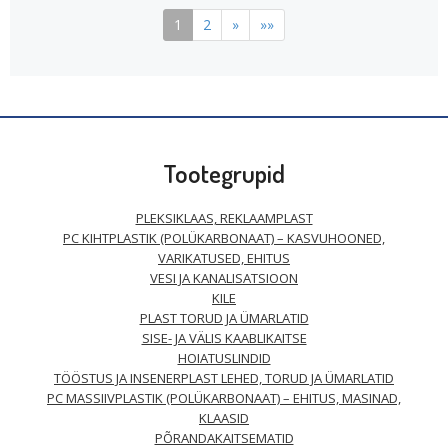
1
2
»
»»
Tootegrupid
PLEKSIKLAAS, REKLAAMPLAST
PC KIHTPLASTIK (POLÜKARBONAAT) – KASVUHOONED,
VARIKATUSED, EHITUS
VESI JA KANALISATSIOON
KILE
PLAST TORUD JA ÜMARLATID
SISE- JA VÄLIS KAABLIKAITSE
HOIATUSLINDID
TÖÖSTUS JA INSENERPLAST LEHED, TORUD JA ÜMARLATID
PC MASSIIVPLASTIK (POLÜKARBONAAT) – EHITUS, MASINAD,
KLAASID
PÕRANDAKAITSEMATID