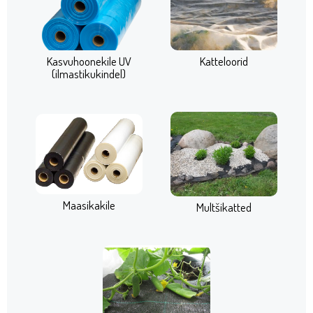
Kasvuhoonekile UV
Katteloorid
(ilmastikukindel)
Maasikakile
Multšikatted