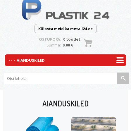
Külasta meid ka metall24.ee
OSTUKORV:
0 toodet
Summa:
0.00 €
AIANDUSKILED