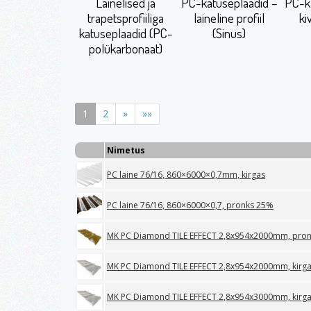
Lainelised ja
PC-katuseplaadid –
PC-k
trapetsprofiiliga
laineline profiil
kiv
katuseplaadid (PC-
(Sinus)
polükarbonaat)
1
2
»
»»
Nimetus
PC laine 76/16, 860×6000×0,7mm, kirgas
PC laine 76/16, 860×6000×0,7, pronks 25%
MK PC Diamond TILE EFFECT 2,8x954x2000mm, pro
MK PC Diamond TILE EFFECT 2,8x954x2000mm, kirg
MK PC Diamond TILE EFFECT 2,8x954x3000mm, kirg