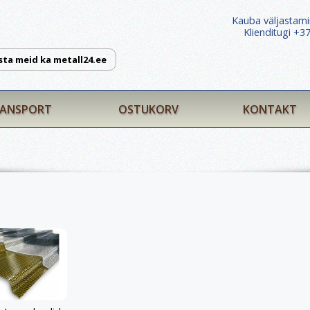
Kauba väljastami
Klienditugi +
sta meid ka metall24.ee
ANSPORT
OSTUKORV
KONTAKT