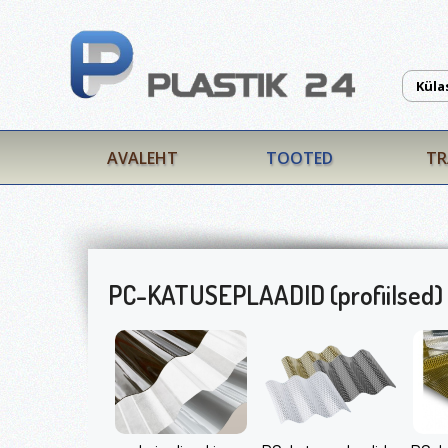
Küla
AVALEHT
TOOTED
TR
PC-KATUSEPLAADID (profiilsed)