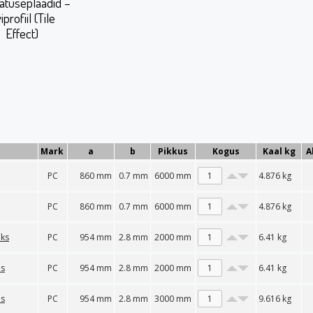
atuseplaadid –
iprofiil (Tile
Effect)
Mark
a
b
Pikkus
Kogus
Kaal kg
A
PC
860 mm
0.7 mm
6000 mm
4.876
kg
PC
860 mm
0.7 mm
6000 mm
4.876
kg
nks
PC
954 mm
2.8 mm
2000 mm
6.41
kg
as
PC
954 mm
2.8 mm
2000 mm
6.41
kg
as
PC
954 mm
2.8 mm
3000 mm
9.616
kg