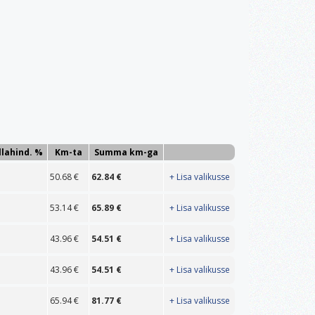
llahind. %
Km-ta
Summa km-ga
50.68
€
62.84
€
+ Lisa valikusse
53.14
€
65.89
€
+ Lisa valikusse
43.96
€
54.51
€
+ Lisa valikusse
43.96
€
54.51
€
+ Lisa valikusse
65.94
€
81.77
€
+ Lisa valikusse