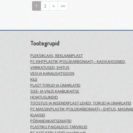
1
2
»
»»
Tootegrupid
PLEKSIKLAAS, REKLAAMPLAST
PC KIHTPLASTIK (POLÜKARBONAAT) – KASVUHOONED,
VARIKATUSED, EHITUS
VESI JA KANALISATSIOON
KILE
PLAST TORUD JA ÜMARLATID
SISE- JA VÄLIS KAABLIKAITSE
HOIATUSLINDID
TÖÖSTUS JA INSENERPLAST LEHED, TORUD JA ÜMARLATID
PC MASSIIVPLASTIK (POLÜKARBONAAT) – EHITUS, MASINA
KLAASID
PÕRANDAKAITSEMATID
PLASTIKU PAIGALDUS TARVIKUD
PC-KATUSEPLAADID (profiilsed)