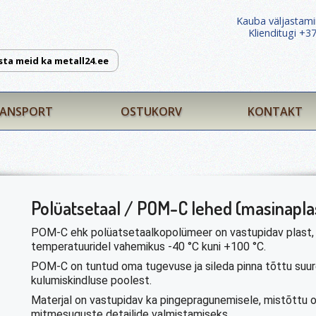
Kauba väljastami
Klienditugi +
sta meid ka metall24.ee
ANSPORT
OSTUKORV
KONTAKT
Polüatsetaal / POM-C lehed (masinapla
POM-C ehk polüatsetaalkopolümeer on vastupidav plast,
temperatuuridel vahemikus -40 °C kuni +100 °C.
POM-C on tuntud oma tugevuse ja sileda pinna tõttu suure
kulumiskindluse poolest.
Materjal on vastupidav ka pingepragunemisele, mistõttu o
mitmesuguste detailide valmistamiseks.