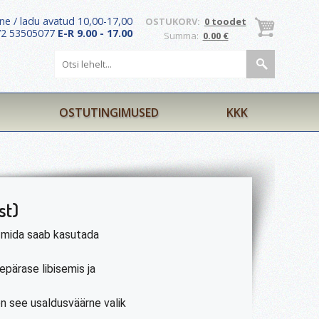
ne / ladu avatud 10,00-17,00
OSTUKORV:
0 toodet
372 53505077
E-R 9.00 - 17.00
Summa:
0.00 €
OSTUTINGIMUSED
KKK
st)
 mida saab kasutada
pärase libisemis ja
n see usaldusväärne valik