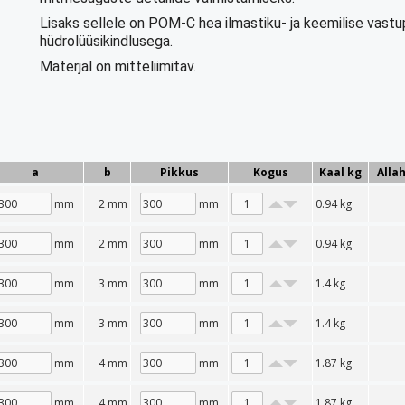
Lisaks sellele on POM-C hea ilmastiku- ja keemilise vast
hüdrolüüsikindlusega.
Materjal on mitteliimitav.
a
b
Pikkus
Kogus
Kaal kg
Alla
mm
2 mm
mm
0.94
kg
mm
2 mm
mm
0.94
kg
mm
3 mm
mm
1.4
kg
mm
3 mm
mm
1.4
kg
mm
4 mm
mm
1.87
kg
mm
4 mm
mm
1.87
kg