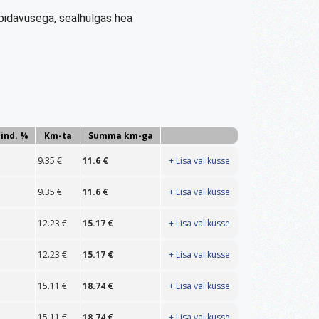
upidavusega, sealhulgas hea
hind. %
Km-ta
Summa km-ga
9.35
€
11.6
€
+ Lisa valikusse
9.35
€
11.6
€
+ Lisa valikusse
12.23
€
15.17
€
+ Lisa valikusse
12.23
€
15.17
€
+ Lisa valikusse
15.11
€
18.74
€
+ Lisa valikusse
15.11
€
18.74
€
+ Lisa valikusse