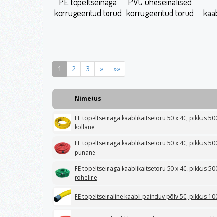
PE topeltseinaga
PVC üheseinalised
korrugeeritud torud
korrugeeritud torud
kaab
1
2
3
»
»»
Nimetus
PE topeltseinaga kaablikaitsetoru 50 x 40, pikkus 
kollane
PE topeltseinaga kaablikaitsetoru 50 x 40, pikkus 
punane
PE topeltseinaga kaablikaitsetoru 50 x 40, pikkus 
roheline
PE topeltseinaline kaabli painduv põlv 50, pikkus 1