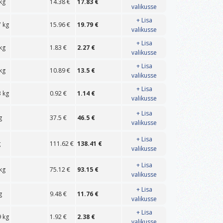
kg
14.38
€
17.83
€
valikusse
+ Lisa
7
kg
15.96
€
19.79
€
valikusse
+ Lisa
kg
1.83
€
2.27
€
valikusse
+ Lisa
kg
10.89
€
13.5
€
valikusse
+ Lisa
3
kg
0.92
€
1.14
€
valikusse
+ Lisa
g
37.5
€
46.5
€
valikusse
+ Lisa
g
111.62
€
138.41
€
valikusse
+ Lisa
kg
75.12
€
93.15
€
valikusse
+ Lisa
g
9.48
€
11.76
€
valikusse
+ Lisa
9
kg
1.92
€
2.38
€
valikusse