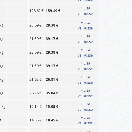
+ Lisa
g
128.62
€
159.49
€
valikusse
+ Lisa
kg
23.69
€
29.38
€
valikusse
+ Lisa
kg
31.59
€
39.17
€
valikusse
+ Lisa
kg
23.69
€
29.38
€
valikusse
+ Lisa
kg
31.59
€
39.17
€
valikusse
+ Lisa
kg
21.62
€
26.81
€
valikusse
+ Lisa
kg
28.26
€
35.04
€
valikusse
+ Lisa
5
kg
12.14
€
15.05
€
valikusse
+ Lisa
g
14.88
€
18.45
€
valikusse
+ Lisa