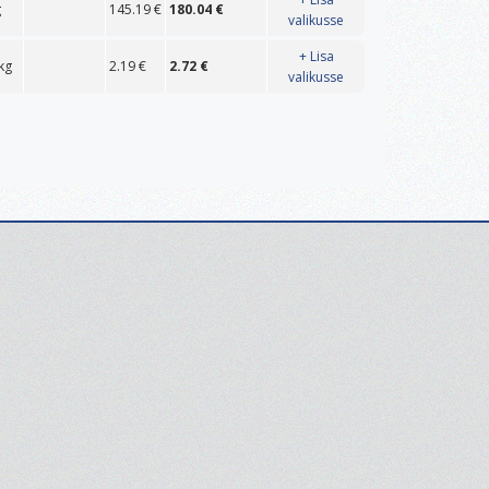
g
145.19
€
180.04
€
valikusse
+ Lisa
kg
2.19
€
2.72
€
valikusse