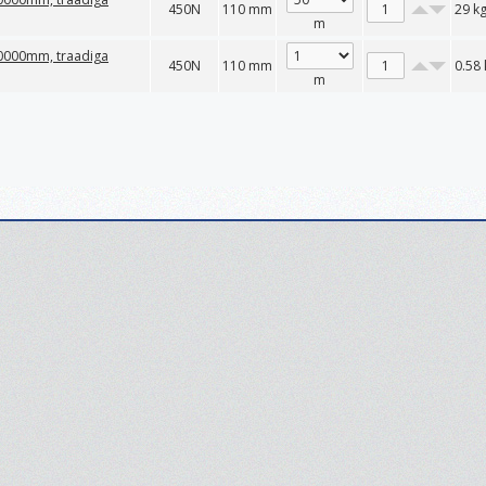
450N
110 mm
29
k
m
 50000mm, traadiga
450N
110 mm
0.58
m