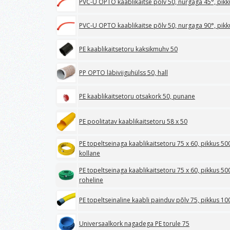
PVC-U OPTO kaablikaitse põlv 50, nurgaga 45°, pi
PVC-U OPTO kaablikaitse põlv 50, nurgaga 90°, pi
PE kaablikaitsetoru kaksikmuhv 50
PP OPTO läbiviiguhülss 50, hall
PE kaablikaitsetoru otsakork 50, punane
PE poolitatav kaablikaitsetoru 58 x 50
PE topeltseinaga kaablikaitsetoru 75 x 60, pikkus 
kollane
PE topeltseinaga kaablikaitsetoru 75 x 60, pikkus 
roheline
PE topeltseinaline kaabli painduv põlv 75, pikkus 1
Universaalkork nagadega PE torule 75