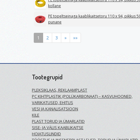
kollane
PE topeltseinaga kaablikaitsetoru 110 x 94, pikkus
punane
1
2
3
»
»»
Tootegrupid
PLEKSIKLAAS, REKLAAMPLAST
PC KIHTPLASTIK (POLÜKARBONAAT) – KASVUHOONED,
VARIKATUSED, EHITUS
VESI JA KANALISATSIOON
KILE
PLAST TORUD JA ÜMARLATID
SISE- JA VÄLIS KAABLIKAITSE
HOIATUSLINDID