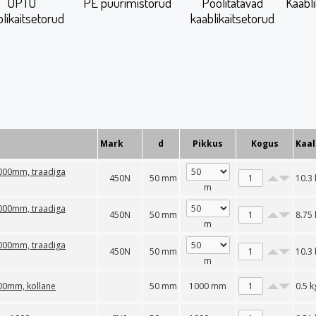
OPTO
PE puurimistorud
Poolitatavad
Kaabli
likaitsetorud
kaablikaitsetorud
Mark
d
Pikkus
Kogus
Kaal
50000mm, traadiga
450N
50 mm
10.3
m
50000mm, traadiga
450N
50 mm
8.75
m
50000mm, traadiga
450N
50 mm
10.3
m
000mm, kollane
50 mm
1000 mm
0.5
k