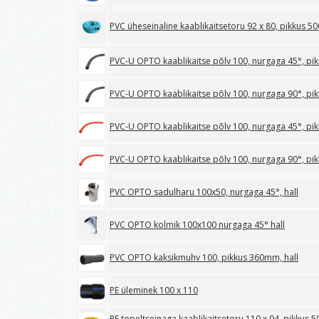
PVC üheseinaline kaablikaitsetoru 92 x 80, pikkus 5
PVC-U OPTO kaablikaitse põlv 100, nurgaga 45°, pi
PVC-U OPTO kaablikaitse põlv 100, nurgaga 90°, pi
PVC-U OPTO kaablikaitse põlv 100, nurgaga 45°, p
PVC-U OPTO kaablikaitse põlv 100, nurgaga 90°, p
PVC OPTO sadulharu 100x50, nurgaga 45°, hall
PVC OPTO kolmik 100x100 nurgaga 45° hall
PVC OPTO kaksikmuhv 100, pikkus 360mm, hall
PE üleminek 100 x 110
PE topeltseinaga kaablikaitsetoru 110 x 94, pikkus