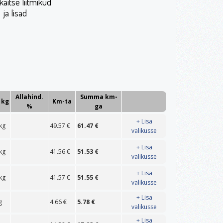
kaitse liitmikud
ja lisad
Allahind.
Summa km-
 kg
Km-ta
%
ga
+ Lisa
kg
49.57
€
61.47
€
valikusse
+ Lisa
kg
41.56
€
51.53
€
valikusse
+ Lisa
kg
41.57
€
51.55
€
valikusse
+ Lisa
g
4.66
€
5.78
€
valikusse
+ Lisa