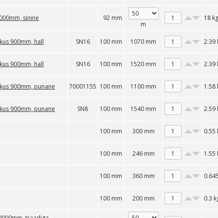
0000mm, sinine
92 mm
18
k
m
kkus 900mm, hall
SN16
100 mm
1070 mm
2.39
kkus 900mm, hall
SN16
100 mm
1520 mm
2.39
ikkus 900mm, punane
70001155
100 mm
1100 mm
1.58
ikkus 900mm, punane
SN8
100 mm
1540 mm
2.59
100 mm
300 mm
0.55
100 mm
246 mm
1.55
100 mm
360 mm
0.64
100 mm
200 mm
0.3
k
 50000mm, traadiga