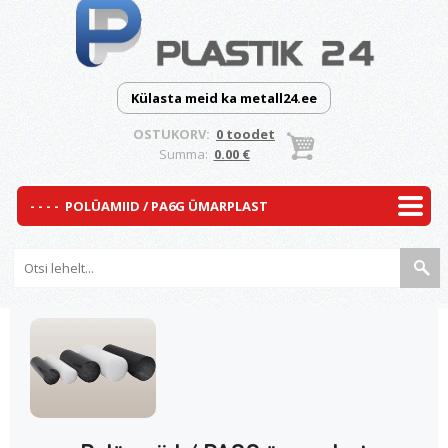
Külasta meid ka metall24.ee
OSTUKORV:
0 toodet
Summa:
0.00 €