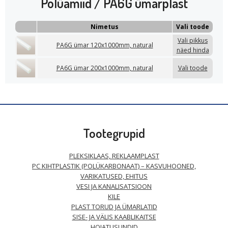
Polüamiid / PA6G ümarplast
Nimetus
Vali toode
Vali pikkus
PA6G ümar 120x1000mm, natural
näed hinda
PA6G ümar 200x1000mm, natural
Vali toode
Tootegrupid
PLEKSIKLAAS, REKLAAMPLAST
PC KIHTPLASTIK (POLÜKARBONAAT) – KASVUHOONED,
VARIKATUSED, EHITUS
VESI JA KANALISATSIOON
KILE
PLAST TORUD JA ÜMARLATID
SISE- JA VÄLIS KAABLIKAITSE
HOIATUSLINDID