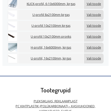
KLICK-profiil, 6-10x6000mm, kirgas
Vali toode
U-profiil 8x2100mm kirgas
Vali toode
U-profiil 10x2100mm kirgas
Vali toode
U-profiil 10x2100mm pronks
Vali toode
H-profiil, 16x6000mm, kirgas
Vali toode
U-profiil, 16x2100mm, kirgas
Vali toode
Tootegrupid
PLEKSIKLAAS, REKLAAMPLAST
PC KIHTPLASTIK (POLÜKARBONAAT) – KASVUHOONED,