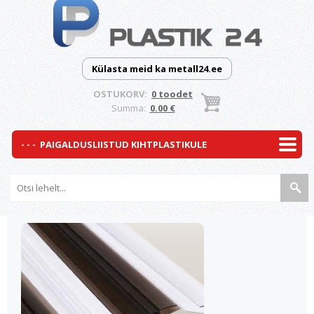
Külasta meid ka metall24.ee
OSTUKORV:
0 toodet
Summa:
0.00 €